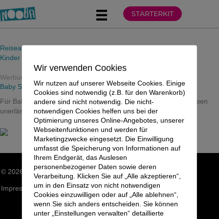
Zum
STARTERKIT
Inhalt
springen
Reiseausrüstung
Kinder
Wir verwenden Cookies
Werbung
Wir nutzen auf unserer Webseite Cookies. Einige
Baby Schirmmütze
Cookies sind notwendig (z.B. für den Warenkorb)
Für Babys die der Sonnenstrahlung ausgesetzt sind. In den Tropen
andere sind nicht notwendig. Die nicht-
notwendigen Cookies helfen uns bei der
unerlässlich.
Optimierung unseres Online-Angebotes, unserer
Webseitenfunktionen und werden für
Marketingzwecke eingesetzt. Die Einwilligung
umfasst die Speicherung von Informationen auf
Ihrem Endgerät, das Auslesen
personenbezogener Daten sowie deren
© 2026 NOOBA GLOBAL LIFE LLP. Alle Rechte vorbehalten.
Verarbeitung. Klicken Sie auf „Alle akzeptieren“,
um in den Einsatz von nicht notwendigen
Impressum
|
Datenschutzerklärung
|
Sitemap
Cookies einzuwilligen oder auf „Alle ablehnen“,
wenn Sie sich anders entscheiden. Sie können
unter „Einstellungen verwalten“ detaillierte