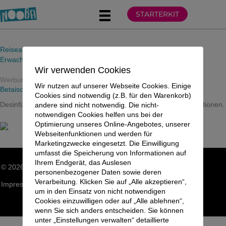
Zum
STARTERKIT
Inhalt
springen
Reiseausrüstung
Erwachsene
Wir verwenden Cookies
Werbung
Wir nutzen auf unserer Webseite Cookies. Einige
Betaisodona Salbe
Cookies sind notwendig (z.B. für den Warenkorb)
Desinfizierendes Mittel, reinigt Wunden und bekämpft Hautinfektionen.
andere sind nicht notwendig. Die nicht-
notwendigen Cookies helfen uns bei der
Optimierung unseres Online-Angebotes, unserer
Webseitenfunktionen und werden für
Marketingzwecke eingesetzt. Die Einwilligung
umfasst die Speicherung von Informationen auf
Ihrem Endgerät, das Auslesen
© 2026 NOOBA GLOBAL LIFE LLP. Alle Rechte vorbehalten.
personenbezogener Daten sowie deren
Verarbeitung. Klicken Sie auf „Alle akzeptieren“,
Impressum
|
Datenschutzerklärung
|
Sitemap
um in den Einsatz von nicht notwendigen
Cookies einzuwilligen oder auf „Alle ablehnen“,
wenn Sie sich anders entscheiden. Sie können
unter „Einstellungen verwalten“ detaillierte