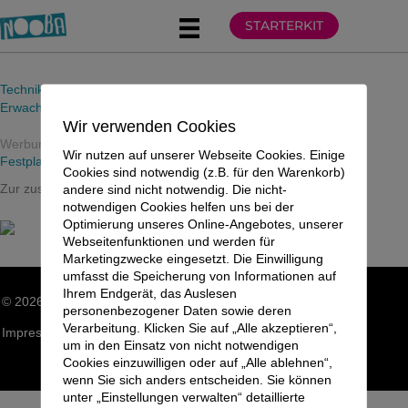
Zum
STARTERKIT
Inhalt
springen
Technik
Erwachsene
Wir verwenden Cookies
Werbung
Wir nutzen auf unserer Webseite Cookies. Einige
Festplatte LaCie Rugged 4TB
Cookies sind notwendig (z.B. für den Warenkorb)
Zur zusätzlichen offline Sicherung von Daten.
andere sind nicht notwendig. Die nicht-
notwendigen Cookies helfen uns bei der
Optimierung unseres Online-Angebotes, unserer
Webseitenfunktionen und werden für
Marketingzwecke eingesetzt. Die Einwilligung
umfasst die Speicherung von Informationen auf
Ihrem Endgerät, das Auslesen
© 2026 NOOBA GLOBAL LIFE LLP. Alle Rechte vorbehalten.
personenbezogener Daten sowie deren
Verarbeitung. Klicken Sie auf „Alle akzeptieren“,
Impressum
|
Datenschutzerklärung
|
Sitemap
um in den Einsatz von nicht notwendigen
Cookies einzuwilligen oder auf „Alle ablehnen“,
wenn Sie sich anders entscheiden. Sie können
unter „Einstellungen verwalten“ detaillierte