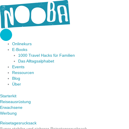
Zum
Inhalt
springen
Onlinekurs
E-Books
1000 Travel Hacks für Familien
Das Alltagsalphabet
Events
Ressourcen
Blog
Über
Starterkit
Reiseausrüstung
Erwachsene
Werbung
Reisetagesrucksack
Super stabiler und sicherer Reisetagesrucksack.